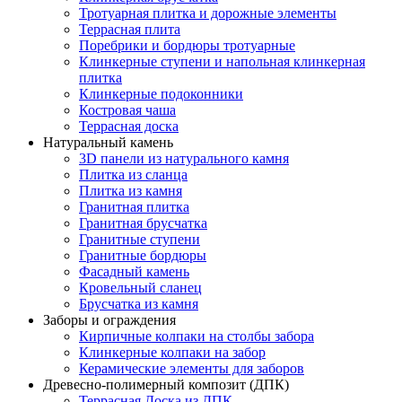
Тротуарная плитка и дорожные элементы
Террасная плита
Поребрики и бордюры тротуарные
Клинкерные ступени и напольная клинкерная
плитка
Клинкерные подоконники
Костровая чаша
Террасная доска
Натуральный камень
3D панели из натурального камня
Плитка из сланца
Плитка из камня
Гранитная плитка
Гранитная брусчатка
Гранитные ступени
Гранитные бордюры
Фасадный камень
Кровельный сланец
Брусчатка из камня
Заборы и ограждения
Кирпичные колпаки на столбы забора
Клинкерные колпаки на забор
Керамические элементы для заборов
Древесно-полимерный композит (ДПК)
Террасная Доска из ДПК