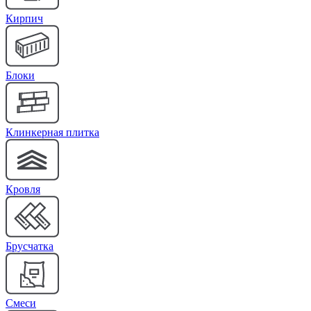
Кирпич
Блоки
Клинкерная плитка
Кровля
Брусчатка
Cмеси