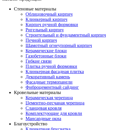
Стеновые материалы
Облицовочный кирпич
Клинкерный кирпич
Кирпич ручной формовки
Ригельный кирпич
Строительный и фундаментный кирпич
Печной кирпич
Шамотный огнеупорный кирпич
Керамические блоки
Газобетонные блоки
Гибкие связи
Плитка ручной формовки
Клинкерная фасадная плитка
Декоративный камень
Фасадные термопанели
Фиброцементный сайдинг
Кровельные материалы
Керамическая черепица
Цементно-песчаная черепица
Сланцевая кровля
Комплектующие для кровли
Мансардные окна
Благоустройство
Клинкерная брусчатка