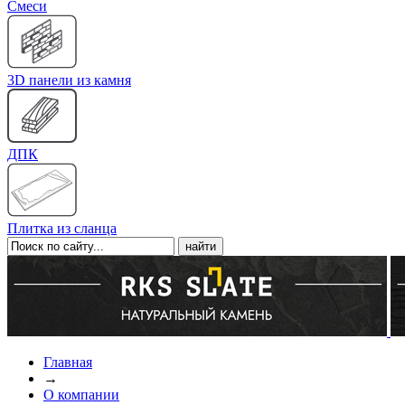
Cмеси
3D панели из камня
ДПК
Плитка из сланца
Главная
→
О компании