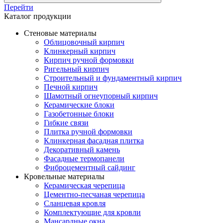
Перейти
Каталог продукции
Стеновые материалы
Облицовочный кирпич
Клинкерный кирпич
Кирпич ручной формовки
Ригельный кирпич
Строительный и фундаментный кирпич
Печной кирпич
Шамотный огнеупорный кирпич
Керамические блоки
Газобетонные блоки
Гибкие связи
Плитка ручной формовки
Клинкерная фасадная плитка
Декоративный камень
Фасадные термопанели
Фиброцементный сайдинг
Кровельные материалы
Керамическая черепица
Цементно-песчаная черепица
Сланцевая кровля
Комплектующие для кровли
Мансардные окна