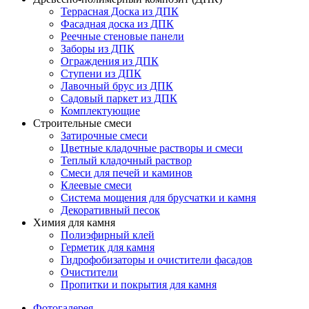
Террасная Доска из ДПК
Фасадная доска из ДПК
Реечные стеновые панели
Заборы из ДПК
Ограждения из ДПК
Ступени из ДПК
Лавочный брус из ДПК
Садовый паркет из ДПК
Комплектующие
Строительные смеси
Затирочные смеси
Цветные кладочные растворы и смеси
Теплый кладочный раствор
Смеси для печей и каминов
Клеевые смеси
Система мощения для брусчатки и камня
Декоративный песок
Химия для камня
Полиэфирный клей
Герметик для камня
Гидрофобизаторы и очистители фасадов
Очистители
Пропитки и покрытия для камня
Фотогалерея