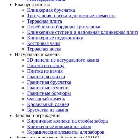
Благоустройство
Клинкерная брусчатка
Тротуарная плитка и дорожные элементы
Террасная плита
Поребрики и бордюры тротуарные
Клинкерные ступени и напольная клинкерная плит
Клинкерные подоконники
Костровая чаша
Террасная доска
Натуральный камень
3D панели из натурального камня
Плитка из сланца
Плитка из камня
Гранитная плитка
Гранитная брусчатка
Гранитные ступени
Гранитные бордюры
Фасадный камень
Кровельный сланец
Брусчатка из камня
Заборы и ограждения
Кирпичные колпаки на столбы забора
Клинкерные колпаки на забор
Керамические элементы для заборов
Древесно-полимерный композит (ДПК)