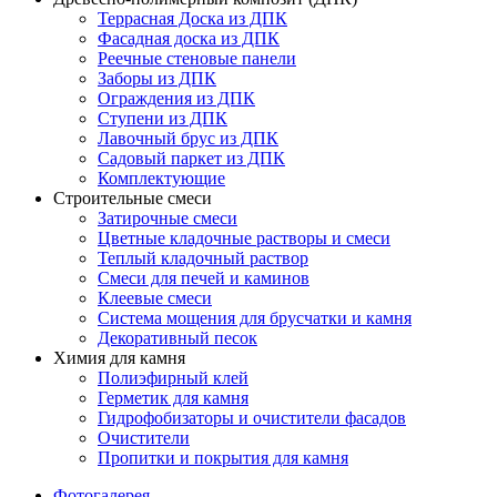
Террасная Доска из ДПК
Фасадная доска из ДПК
Реечные стеновые панели
Заборы из ДПК
Ограждения из ДПК
Ступени из ДПК
Лавочный брус из ДПК
Садовый паркет из ДПК
Комплектующие
Строительные смеси
Затирочные смеси
Цветные кладочные растворы и смеси
Теплый кладочный раствор
Смеси для печей и каминов
Клеевые смеси
Система мощения для брусчатки и камня
Декоративный песок
Химия для камня
Полиэфирный клей
Герметик для камня
Гидрофобизаторы и очистители фасадов
Очистители
Пропитки и покрытия для камня
Фотогалерея