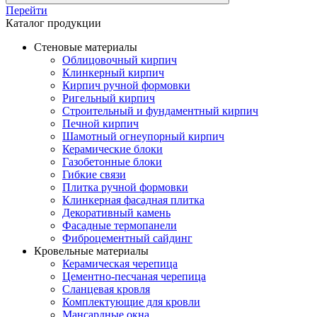
Перейти
Каталог продукции
Стеновые материалы
Облицовочный кирпич
Клинкерный кирпич
Кирпич ручной формовки
Ригельный кирпич
Строительный и фундаментный кирпич
Печной кирпич
Шамотный огнеупорный кирпич
Керамические блоки
Газобетонные блоки
Гибкие связи
Плитка ручной формовки
Клинкерная фасадная плитка
Декоративный камень
Фасадные термопанели
Фиброцементный сайдинг
Кровельные материалы
Керамическая черепица
Цементно-песчаная черепица
Сланцевая кровля
Комплектующие для кровли
Мансардные окна