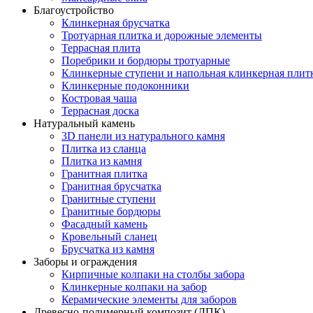
Благоустройство
Клинкерная брусчатка
Тротуарная плитка и дорожные элементы
Террасная плита
Поребрики и бордюры тротуарные
Клинкерные ступени и напольная клинкерная плит
Клинкерные подоконники
Костровая чаша
Террасная доска
Натуральный камень
3D панели из натурального камня
Плитка из сланца
Плитка из камня
Гранитная плитка
Гранитная брусчатка
Гранитные ступени
Гранитные бордюры
Фасадный камень
Кровельный сланец
Брусчатка из камня
Заборы и ограждения
Кирпичные колпаки на столбы забора
Клинкерные колпаки на забор
Керамические элементы для заборов
Древесно-полимерный композит (ДПК)