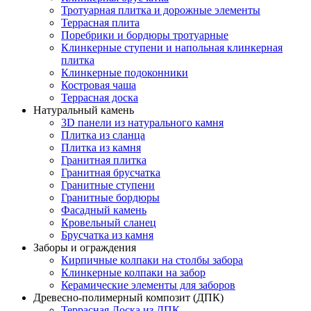
Тротуарная плитка и дорожные элементы
Террасная плита
Поребрики и бордюры тротуарные
Клинкерные ступени и напольная клинкерная
плитка
Клинкерные подоконники
Костровая чаша
Террасная доска
Натуральный камень
3D панели из натурального камня
Плитка из сланца
Плитка из камня
Гранитная плитка
Гранитная брусчатка
Гранитные ступени
Гранитные бордюры
Фасадный камень
Кровельный сланец
Брусчатка из камня
Заборы и ограждения
Кирпичные колпаки на столбы забора
Клинкерные колпаки на забор
Керамические элементы для заборов
Древесно-полимерный композит (ДПК)
Террасная Доска из ДПК