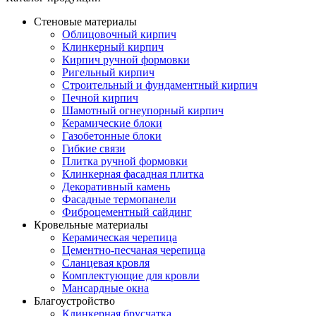
Стеновые материалы
Облицовочный кирпич
Клинкерный кирпич
Кирпич ручной формовки
Ригельный кирпич
Строительный и фундаментный кирпич
Печной кирпич
Шамотный огнеупорный кирпич
Керамические блоки
Газобетонные блоки
Гибкие связи
Плитка ручной формовки
Клинкерная фасадная плитка
Декоративный камень
Фасадные термопанели
Фиброцементный сайдинг
Кровельные материалы
Керамическая черепица
Цементно-песчаная черепица
Сланцевая кровля
Комплектующие для кровли
Мансардные окна
Благоустройство
Клинкерная брусчатка