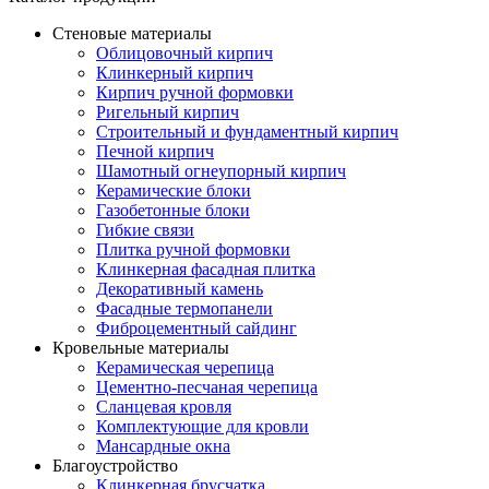
Стеновые материалы
Облицовочный кирпич
Клинкерный кирпич
Кирпич ручной формовки
Ригельный кирпич
Строительный и фундаментный кирпич
Печной кирпич
Шамотный огнеупорный кирпич
Керамические блоки
Газобетонные блоки
Гибкие связи
Плитка ручной формовки
Клинкерная фасадная плитка
Декоративный камень
Фасадные термопанели
Фиброцементный сайдинг
Кровельные материалы
Керамическая черепица
Цементно-песчаная черепица
Сланцевая кровля
Комплектующие для кровли
Мансардные окна
Благоустройство
Клинкерная брусчатка