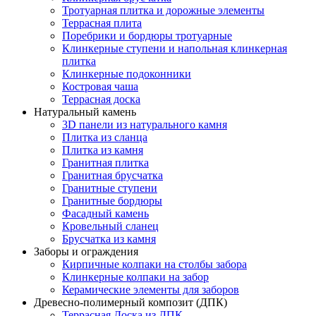
Тротуарная плитка и дорожные элементы
Террасная плита
Поребрики и бордюры тротуарные
Клинкерные ступени и напольная клинкерная
плитка
Клинкерные подоконники
Костровая чаша
Террасная доска
Натуральный камень
3D панели из натурального камня
Плитка из сланца
Плитка из камня
Гранитная плитка
Гранитная брусчатка
Гранитные ступени
Гранитные бордюры
Фасадный камень
Кровельный сланец
Брусчатка из камня
Заборы и ограждения
Кирпичные колпаки на столбы забора
Клинкерные колпаки на забор
Керамические элементы для заборов
Древесно-полимерный композит (ДПК)
Террасная Доска из ДПК