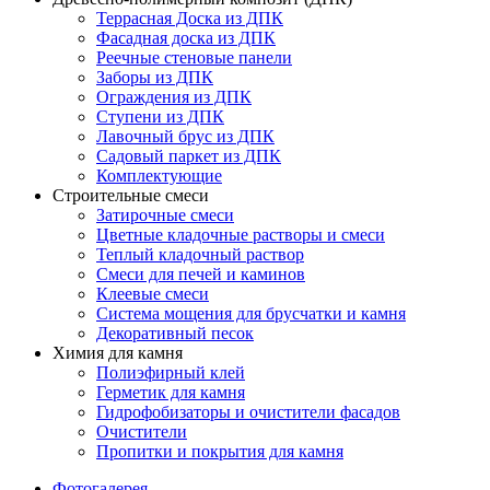
Террасная Доска из ДПК
Фасадная доска из ДПК
Реечные стеновые панели
Заборы из ДПК
Ограждения из ДПК
Ступени из ДПК
Лавочный брус из ДПК
Садовый паркет из ДПК
Комплектующие
Строительные смеси
Затирочные смеси
Цветные кладочные растворы и смеси
Теплый кладочный раствор
Смеси для печей и каминов
Клеевые смеси
Система мощения для брусчатки и камня
Декоративный песок
Химия для камня
Полиэфирный клей
Герметик для камня
Гидрофобизаторы и очистители фасадов
Очистители
Пропитки и покрытия для камня
Фотогалерея