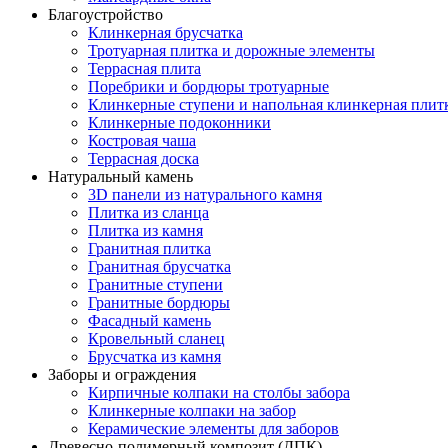
Благоустройство
Клинкерная брусчатка
Тротуарная плитка и дорожные элементы
Террасная плита
Поребрики и бордюры тротуарные
Клинкерные ступени и напольная клинкерная плит
Клинкерные подоконники
Костровая чаша
Террасная доска
Натуральный камень
3D панели из натурального камня
Плитка из сланца
Плитка из камня
Гранитная плитка
Гранитная брусчатка
Гранитные ступени
Гранитные бордюры
Фасадный камень
Кровельный сланец
Брусчатка из камня
Заборы и ограждения
Кирпичные колпаки на столбы забора
Клинкерные колпаки на забор
Керамические элементы для заборов
Древесно-полимерный композит (ДПК)