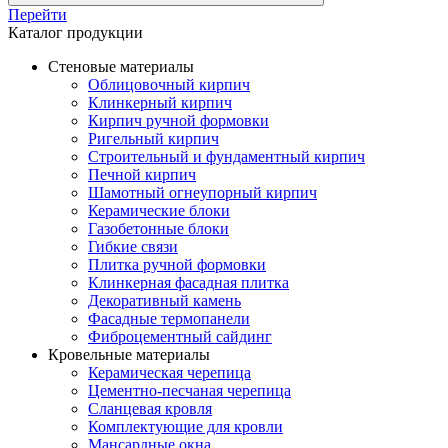
Перейти
Каталог продукции
Стеновые материалы
Облицовочный кирпич
Клинкерный кирпич
Кирпич ручной формовки
Ригельный кирпич
Строительный и фундаментный кирпич
Печной кирпич
Шамотный огнеупорный кирпич
Керамические блоки
Газобетонные блоки
Гибкие связи
Плитка ручной формовки
Клинкерная фасадная плитка
Декоративный камень
Фасадные термопанели
Фиброцементный сайдинг
Кровельные материалы
Керамическая черепица
Цементно-песчаная черепица
Сланцевая кровля
Комплектующие для кровли
Мансардные окна