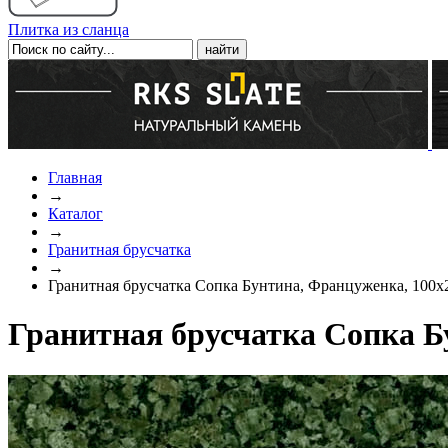
Плитка из сланца
Главная
→
Каталог
→
Гранитная брусчатка
→
Гранитная брусчатка Сопка Бунтина, Француженка, 100x
Гранитная брусчатка Сопка Б