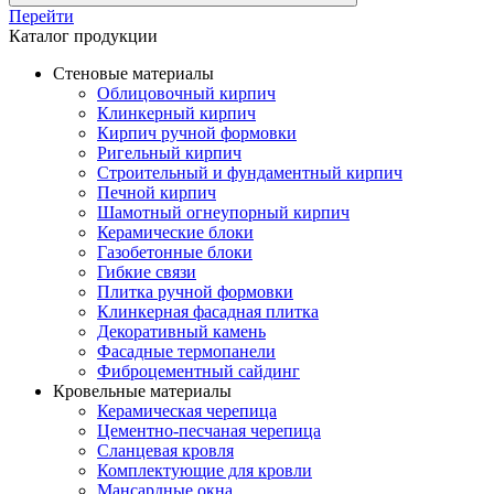
Перейти
Каталог продукции
Стеновые материалы
Облицовочный кирпич
Клинкерный кирпич
Кирпич ручной формовки
Ригельный кирпич
Строительный и фундаментный кирпич
Печной кирпич
Шамотный огнеупорный кирпич
Керамические блоки
Газобетонные блоки
Гибкие связи
Плитка ручной формовки
Клинкерная фасадная плитка
Декоративный камень
Фасадные термопанели
Фиброцементный сайдинг
Кровельные материалы
Керамическая черепица
Цементно-песчаная черепица
Сланцевая кровля
Комплектующие для кровли
Мансардные окна