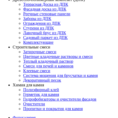
Террасная Доска из ДПК
Фасадная доска из ДПК
Реечные стеновые панели
Заборы из ДПК
Ограждения из ДПК
Ступени из ДПК
Лавочный брус из ДПК
Садовый паркет из ДПК
Комплектующие
Строительные смеси
Затирочные смеси
Цветные кладочные растворы и смеси
Теплый кладочный раствор
Смеси для печей и каминов
Клеевые смеси
Система мощения для брусчатки и камня
Декоративный песок
Химия для камня
Полиэфирный клей
Герметик для камня
Гидрофобизаторы и очистители фасадов
Очистители
Пропитки и покрытия для камня
Фотогалерея