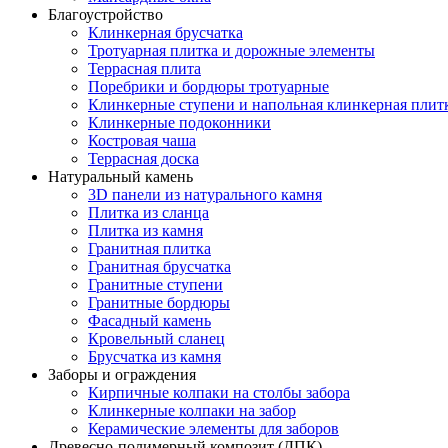
Благоустройство
Клинкерная брусчатка
Тротуарная плитка и дорожные элементы
Террасная плита
Поребрики и бордюры тротуарные
Клинкерные ступени и напольная клинкерная плит
Клинкерные подоконники
Костровая чаша
Террасная доска
Натуральный камень
3D панели из натурального камня
Плитка из сланца
Плитка из камня
Гранитная плитка
Гранитная брусчатка
Гранитные ступени
Гранитные бордюры
Фасадный камень
Кровельный сланец
Брусчатка из камня
Заборы и ограждения
Кирпичные колпаки на столбы забора
Клинкерные колпаки на забор
Керамические элементы для заборов
Древесно-полимерный композит (ДПК)