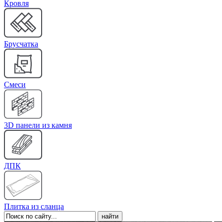
Кровля
Брусчатка
Cмеси
3D панели из камня
ДПК
Плитка из сланца