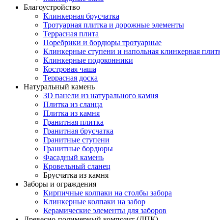
Благоустройство
Клинкерная брусчатка
Тротуарная плитка и дорожные элементы
Террасная плита
Поребрики и бордюры тротуарные
Клинкерные ступени и напольная клинкерная плит
Клинкерные подоконники
Костровая чаша
Террасная доска
Натуральный камень
3D панели из натурального камня
Плитка из сланца
Плитка из камня
Гранитная плитка
Гранитная брусчатка
Гранитные ступени
Гранитные бордюры
Фасадный камень
Кровельный сланец
Брусчатка из камня
Заборы и ограждения
Кирпичные колпаки на столбы забора
Клинкерные колпаки на забор
Керамические элементы для заборов
Древесно-полимерный композит (ДПК)