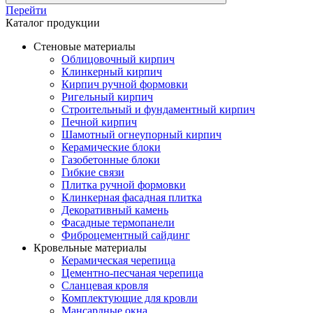
Перейти
Каталог продукции
Стеновые материалы
Облицовочный кирпич
Клинкерный кирпич
Кирпич ручной формовки
Ригельный кирпич
Строительный и фундаментный кирпич
Печной кирпич
Шамотный огнеупорный кирпич
Керамические блоки
Газобетонные блоки
Гибкие связи
Плитка ручной формовки
Клинкерная фасадная плитка
Декоративный камень
Фасадные термопанели
Фиброцементный сайдинг
Кровельные материалы
Керамическая черепица
Цементно-песчаная черепица
Сланцевая кровля
Комплектующие для кровли
Мансардные окна