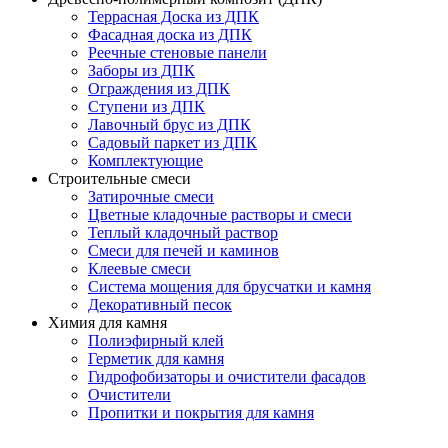
Террасная Доска из ДПК
Фасадная доска из ДПК
Реечные стеновые панели
Заборы из ДПК
Ограждения из ДПК
Ступени из ДПК
Лавочный брус из ДПК
Садовый паркет из ДПК
Комплектующие
Строительные смеси
Затирочные смеси
Цветные кладочные растворы и смеси
Теплый кладочный раствор
Смеси для печей и каминов
Клеевые смеси
Система мощения для брусчатки и камня
Декоративный песок
Химия для камня
Полиэфирный клей
Герметик для камня
Гидрофобизаторы и очистители фасадов
Очистители
Пропитки и покрытия для камня